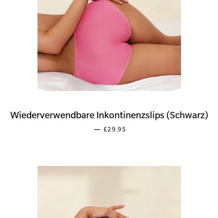
Wiederverwendbare Inkontinenzslips (Schwarz)
SONDERPREIS
—
£29.95