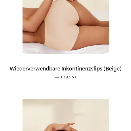
Wiederverwendbare Inkontinenzslips (Beige)
SONDERPREIS
+
—
£39.95