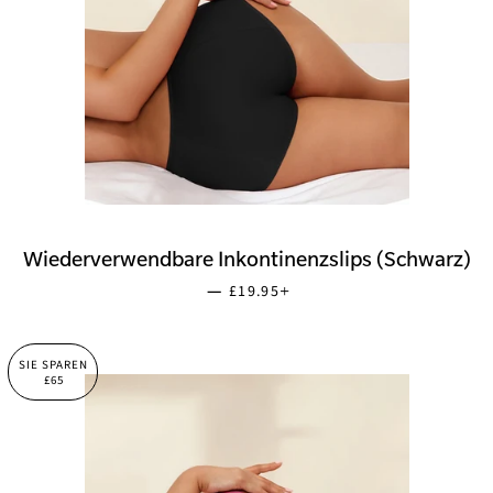
Wiederverwendbare Inkontinenzslips (Schwarz)
NORMALER PREIS
+
—
£19.95
SIE SPAREN
£65