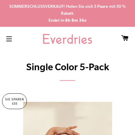
SOMMERSCHLUSSVERKAUF! Holen Sie sich 5 Paare mit 50 %
Rabatt.
Endet in
8h 8m 35s
WA
SEITENNAVIGATION
Single Color 5-Pack
SIE SPAREN
£55