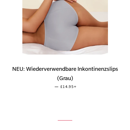
NEU: Wiederverwendbare Inkontinenzslips
(Grau)
NORMALER PREIS
+
—
£14.95