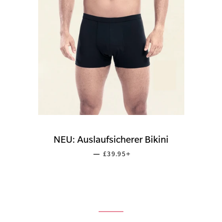
NEU: Auslaufsicherer Bikini
SONDERPREIS
+
—
£39.95