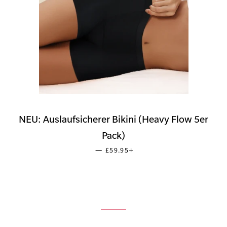
NEU: Auslaufsicherer Bikini (Heavy Flow 5er
Pack)
SONDERPREIS
+
—
£59.95