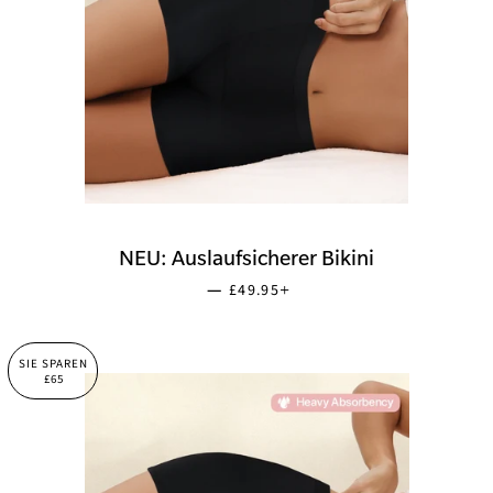
NEU: Auslaufsicherer Bikini
SONDERPREIS
+
—
£49.95
SIE SPAREN
£65