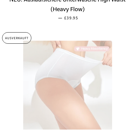
(Heavy Flow)
SONDERPREIS
—
£39.95
AUSVERKAUFT