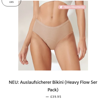
£85
NEU: Auslaufsicherer Bikini (Heavy Flow 5er
Pack)
SONDERPREIS
—
£39.95