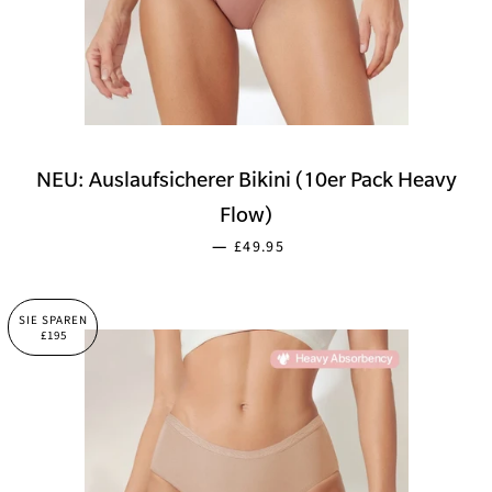
NEU: Auslaufsicherer Bikini (10er Pack Heavy
Flow)
SONDERPREIS
—
£49.95
SIE SPAREN
£195