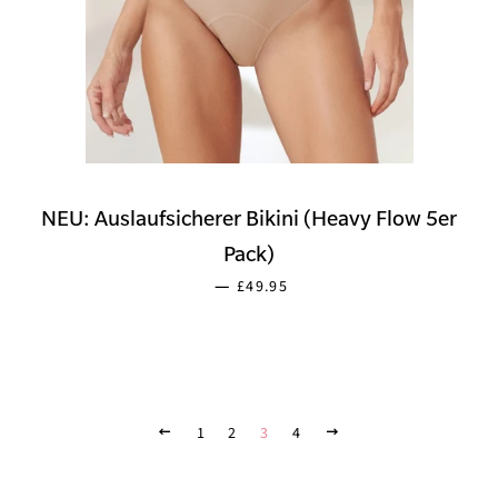
NEU: Auslaufsicherer Bikini (Heavy Flow 5er
Pack)
SONDERPREIS
—
£49.95
ZURÜCK
1
2
3
4
VORWÄRTS