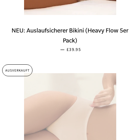
NEU: Auslaufsicherer Bikini (Heavy Flow 5er
Pack)
SONDERPREIS
—
£39.95
AUSVERKAUFT