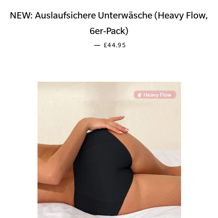
NEW: Auslaufsichere Unterwäsche (Heavy Flow,
6er-Pack)
SONDERPREIS
—
£44.95