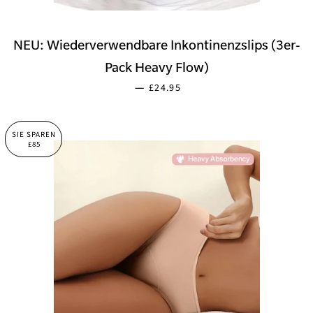
NEU: Wiederverwendbare Inkontinenzslips (3er-
Pack Heavy Flow)
NORMALER PREIS
—
£24.95
SIE SPAREN
£85