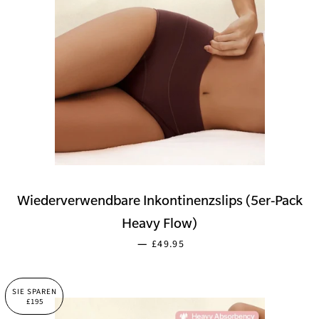
Wiederverwendbare Inkontinenzslips (5er-Pack
Heavy Flow)
SONDERPREIS
—
£49.95
SIE SPAREN
£195