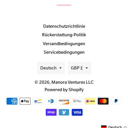
Datenschutzrichtlinie
Rückerstattung-Politik
Versandbedingungen
Servicebedingungen
Sprache
Währung
Deutsch
GBP £
© 2026,
Manora Ventures LLC
Powered by Shopify
Zahlungsmethoden
Deutsch