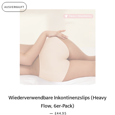
AUSVERKAUFT
Wiederverwendbare Inkontinenzslips (Heavy
Flow, 6er-Pack)
SONDERPREIS
—
£44.95