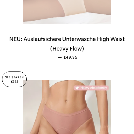
NEU: Auslaufsichere Unterwäsche High Waist
(Heavy Flow)
SONDERPREIS
—
£49.95
SIE SPAREN
£195