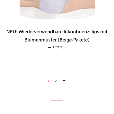
NEU: Wiederverwendbare Inkontinenzslips mit
Blumenmuster (Beige-Pakete)
SONDERPREIS
+
—
£29.95
1
2
VORWÄRTS