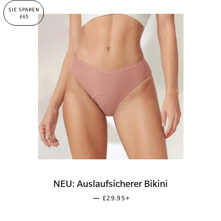
SIE SPAREN
£65
NEU: Auslaufsicherer Bikini
SONDERPREIS
+
—
£29.95