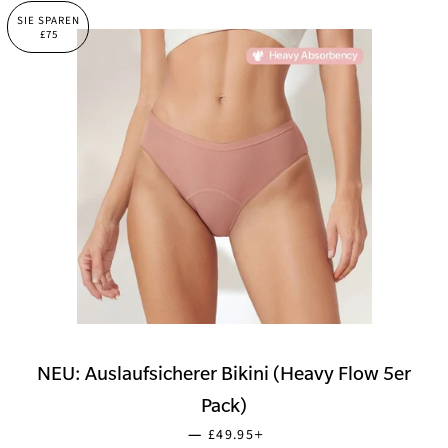
SIE SPAREN
£75
NEU: Auslaufsicherer Bikini (Heavy Flow 5er
Pack)
SONDERPREIS
+
—
£49.95