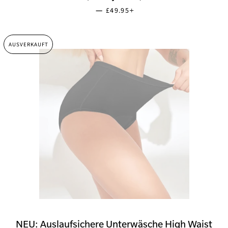
SONDERPREIS
+
—
£49.95
AUSVERKAUFT
NEU: Auslaufsichere Unterwäsche High Waist