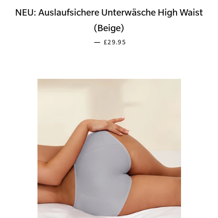
NEU: Auslaufsichere Unterwäsche High Waist
(Beige)
SONDERPREIS
—
£29.95