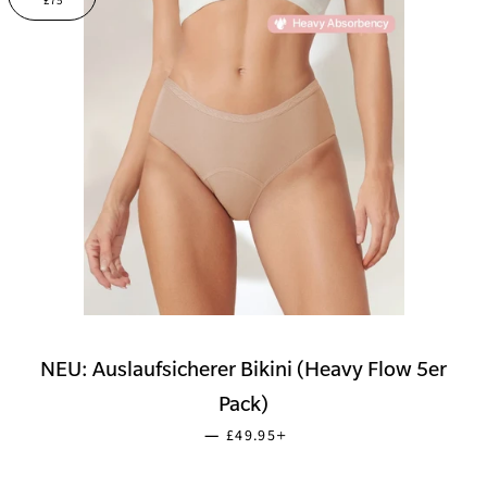
£75
NEU: Auslaufsicherer Bikini (Heavy Flow 5er
Pack)
SONDERPREIS
+
—
£49.95