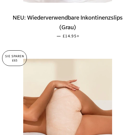
NEU: Wiederverwendbare Inkontinenzslips
(Grau)
NORMALER PREIS
+
—
£14.95
SIE SPAREN
£65