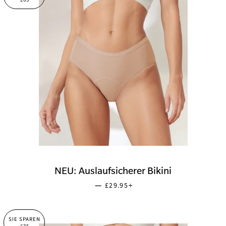
NEU: Auslaufsicherer Bikini
SONDERPREIS
+
—
£29.95
SIE SPAREN