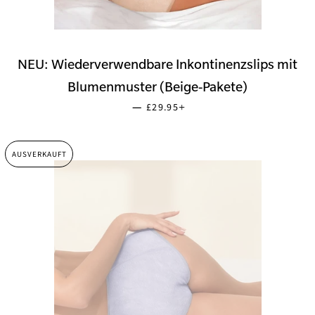
NEU: Wiederverwendbare Inkontinenzslips mit
Blumenmuster (Beige-Pakete)
SONDERPREIS
+
—
£29.95
AUSVERKAUFT