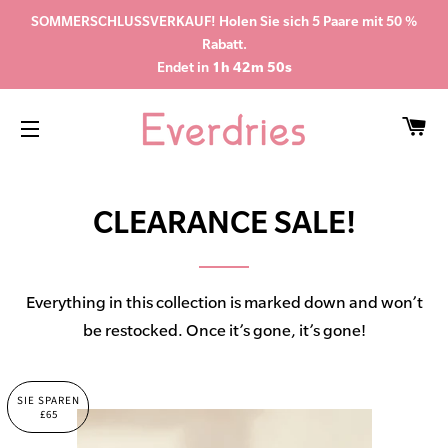
SOMMERSCHLUSSVERKAUF! Holen Sie sich 5 Paare mit 50 %
Rabatt.
Endet in
1h 42m 49s
WA
SEITENNAVIGATION
CLEARANCE SALE!
Everything in this collection is marked down and won’t
be restocked. Once it’s gone, it’s gone!
SIE SPAREN
£65