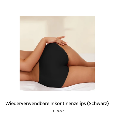
Wiederverwendbare Inkontinenzslips (Schwarz)
NORMALER PREIS
+
—
£19.95