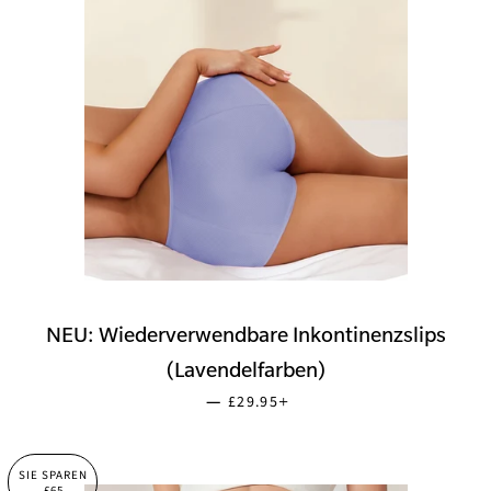
NEU: Wiederverwendbare Inkontinenzslips
(Lavendelfarben)
SONDERPREIS
+
—
£29.95
SIE SPAREN
£65