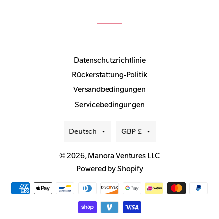
Datenschutzrichtlinie
Rückerstattung-Politik
Versandbedingungen
Servicebedingungen
Sprache
Währung
Deutsch
GBP £
© 2026,
Manora Ventures LLC
Powered by Shopify
Zahlungsmethoden